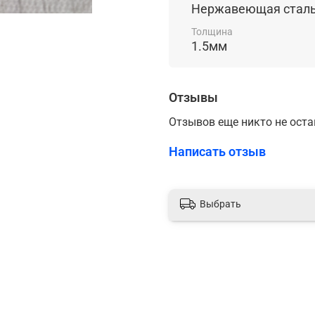
Возможно изготовление ко
Нержавеющая стал
информацией и логотипом.
За б
Толщина
написа
1.5мм
Отзывы
Отзывов еще никто не ост
Написать отзыв
Выбрать