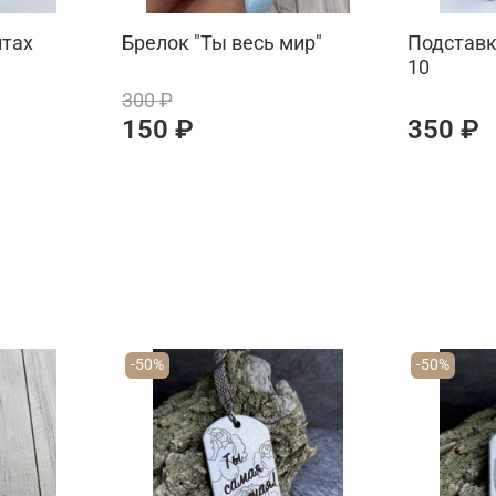
итах
Брелок "Ты весь мир"
Подставк
10
300 ₽
150 ₽
350 ₽
-50%
-50%