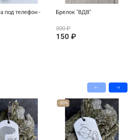
а под телефон -
Брелок "ВДВ"
Б
с
300 ₽
3
150 ₽
-50%