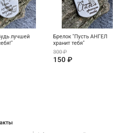
Будь лучшей
Брелок "Пусть АНГЕЛ
Б
ебя!"
хранит тебя"
в
300 ₽
3
150 ₽
такты