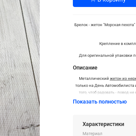
Брелок - жетон "Морская пехота
Крепление в компле
Для оригинальной упаковки 
Описание
Металлический
жетон из не
только на День Автомобилиста и
того, чтоб радовать - повод н
беспокоится о том, что он слом
Показать полностью
лазерной гравировки, что позв
верх
Характеристики
Материал