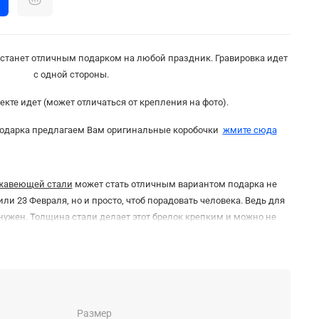
" станет отличным подарком на любой праздник. Гравировка идет
с одной стороны.
кте идет (может отличаться от крепления на фото).
подарка предлагаем Вам оригинальные коробочки
жмите сюда
ржавеющей стали
может стать отличным вариантом подарка не
ли 23 Февраля, но и просто, чтоб порадовать человека. Ведь для
е нужен. Толщина стали делает этот брелок крепким и можно не
ается или согнётся. А надпись/изображение наносится с помощью
оляет сделать
надпись не стираемой
.
Цвет надписи
после снятия
него слоя металла -
черно-графитный.
Размер