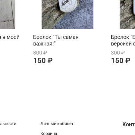
 в моей
Брелок "Ты самая
Брелок "
важная!"
версией с
300 ₽
300 ₽
150 ₽
150 ₽
альности
Личный кабинет
Кон
Корзина