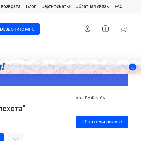
 возврата
Блог
Сертификаты
Обратная связь
FAQ
резвоните мне
арт.
БрЖет-06
пехота"
Обратный звонок