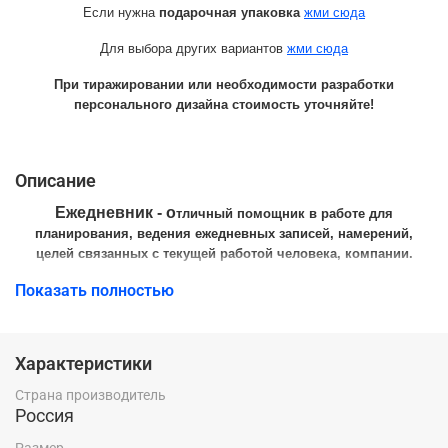
Если нужна
подарочная упаковка
жми сюда
Для выбора других вариантов
жми сюда
При тиражировании или необходимости разработки
персонального дизайна стоимость уточняйте!
Описание
Ежедневник - о
тличный помощник в работе для
планирования, ведения ежедневных записей, намерений,
целей связанных с текущей работой человека, компании.
Показать полностью
Форматы ежедневников:
А5, А4
. В этом плане каждый определяет
для себя наиболее удобные размеры:
Ежедневник А4 - 21*29см - настольный вариант, т.к. носить такой
Характеристики
ежедневник на встречи и деловые переговоры некомфортно.
Страна производитель
Ежедневник А5 - 15*21см - самый популярный формат, т.к.
Россия
позволяет легко носить ежедневник в портфеле или деловой
сумке.
Размер