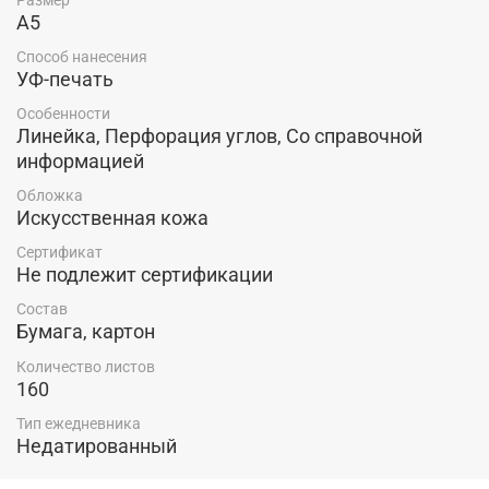
А5
Закажите у нас в качестве благодарности за прошедший год
подарок для вашего любимого учителя! Он будет уникальным, так
Способ нанесения
УФ-печать
как вы можете добавить имя своего учителя, номер класса и
прочий текст.
Особенности
Линейка, Перфорация углов, Со справочной
информацией
Обложка
Искусственная кожа
Сертификат
Не подлежит сертификации
Состав
Бумага, картон
Количество листов
160
Тип ежедневника
Недатированный