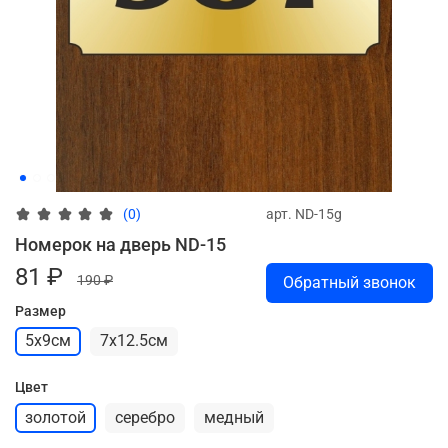
арт.
ND-15g
(0)
Номерок на дверь ND-15
81 ₽
190 ₽
Обратный звонок
Размер
5х9см
7х12.5см
Цвет
золотой
серебро
медный