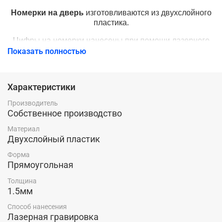
Номерки на дверь
изготовливаются из двухслойного
пластика.
Цифры на номерки нанесены при помощи лазерного
гравёра.
Показать полностью
Цветопередача номерка на фото может немного
отличаться от реального вида номерка в зависимости
Характеристики
от настройки монитора!
Производитель
Популярные цвета - это серебро, золото, медь. Так-же
Собственное производство
возможно изготовить номерки в другом цвете или
размере в этом случае стоимость можно узнать,
Материал
отправив нам запрос.
Двухслойный пластик
Форма
Прямоугольная
Толщина
1.5мм
Способ нанесения
Лазерная гравировка