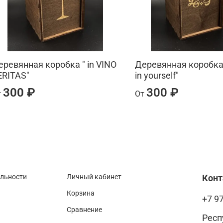
еревянная коробка " in VINO
Деревянная коробка 
ERITAS"
in yourself"
300 ₽
300 ₽
т
От
альности
Личный кабинет
Кон
Корзина
+7 9
Сравнение
Респ