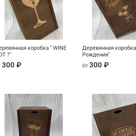
еревянная коробка " WINE
Деревянная коробка
OT ?"
Рождения"
300 ₽
300 ₽
т
От