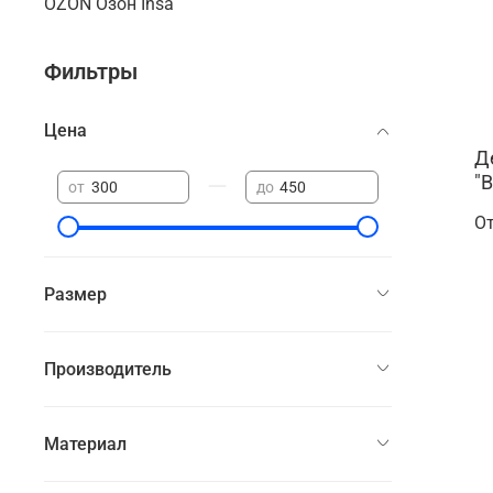
OZON Озон Insa
Фильтры
Цена
Д
"
—
от
до
О
Размер
Производитель
Материал