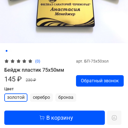
арт.
БП-75х50зол
(0)
Бейдж пластик 75х50мм
145 ₽
230 ₽
Обратный звонок
Цвет
золотой
серебро
бронза
В корзину