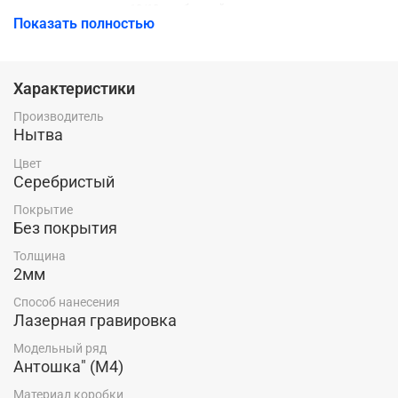
хромоникелевая 18/10, особоустойчивая и долговечная при
Показать полностью
использовании в общественном питании.
Рекомендации по эксплуатации столовых приборов
Характеристики
- не рекомендуется использовать губки с абразивным слоем;
Производитель
- не допускается мытье изделий в посудомоечной машине.
Нытва
Цвет
Серебристый
Покрытие
Без покрытия
Толщина
2мм
Способ нанесения
Лазерная гравировка
Модельный ряд
Антошка" (М4)
Материал коробки