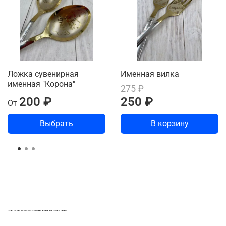
Ложка сувенирная
Именная вилка
именная "Корона"
275 ₽
200 ₽
250 ₽
От
Выбрать
В корзину
LASER-FOTO.RU ИМЕННЫЕ ПОДАРКИ. СУВЕНИРЫ. ВСЁ ДЛЯ ВАШЕГО БИЗНЕСА