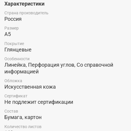
Характеристики
Ежедневник А4 - 21*29см - настольный вариант, т.к. носить такой
ежедневник на встречи и деловые переговоры некомфортно.
Страна производитель
Россия
Ежедневник А5 - 15*21см - самый популярный формат, т.к.
позволяет легко носить ежедневник в портфеле или деловой
Размер
сумке.
А5
Покрытие
Глянцевые
Особенности
Линейка, Перфорация углов, Со справочной
информацией
Обложка
Искусственная кожа
Сертификат
Не подлежит сертификации
Состав
Бумага, картон
Количество листов