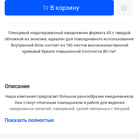
В корзину
Глянцевый недатированный ежедневник формата А5 с твердой
обложкой из экокожи, идеален для повседневного использования.
Внутренний блок состоит из 160 листов высококачественной
кремовой бумаги повышенной плотности 80 г/м².
Описание
Наша компания предлагает большое разнообразие ежедневников.
Они станут отличным помощником в работе для ведения
ежедневных записей: намерений, целей связанных с текущей
работой человека или же фирмы.
Показать полностью
Форматы ежедневников:
А5, А4
. В этом плане каждый определяет
для себя наиболее удобные размеры: