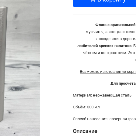
Фляга
с
оригинальной
мужчины
,
а
иногда
и
жен
в
походе
или
в
дороге
любителей
крепких
напитков
.
Б
чётким
и
контрастным
.
Это
Возможно изготовление корп
Для просчета
Материал: нержавеющая сталь
Объём: 300 мл
Способ нанесения: лазерная гра
Описание