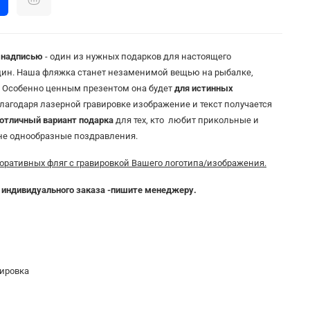
надписью
-
один
из
нужных
подарков
для
настоящего
щин
.
Наша
фляжка
станет
незаменимой
вещью
на
рыбалке
,
.
Особенно
ценным
презентом
она
будет
для
истинных
лагодаря
лазерной
гравировке
изображение
и
текст
получается
отличный
вариант
подарка
для
тех
,
кто
любит
прикольные
и
не
однообразные
поздравления
.
оративных фляг с гравировкой Вашего логотипа/изображения.
 индивидуального заказа -пишите менеджеру.
вировка