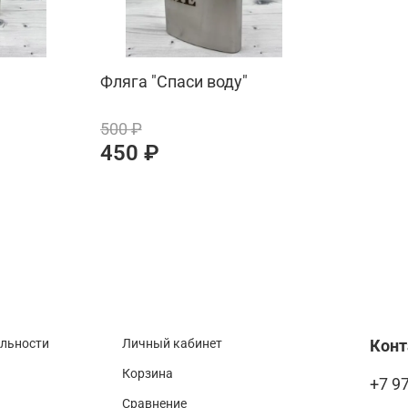
Фляга "Спаси воду"
500 ₽
450 ₽
альности
Личный кабинет
Кон
Корзина
+7 9
Сравнение