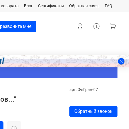
 возврата
Блог
Сертификаты
Обратная связь
FAQ
резвоните мне
арт.
ФлГрав-07
в..."
Обратный звонок