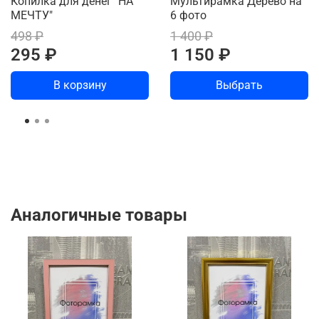
Копилка для денег "НА
Мультирамка Дерево на
МЕЧТУ"
6 фото
498 ₽
1 400 ₽
295 ₽
1 150 ₽
В корзину
Выбрать
Аналогичные товары