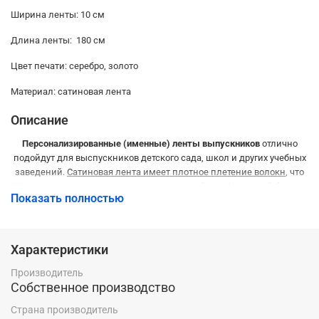
Ширина ленты: 10 см
Длина ленты: 180 см
Цвет печати: серебро, золото
Материал: сатиновая лента
Описание
Персонализированные (именные) ленты выпускников
отлично
подойдут для выспускников детского сада, школ и других учебных
заведений.
Сатиновая лента имеет плотное плетение волокн
, что
позволяет ленте сохранить первозданный вид.
Красивый блеск
Показать полностью
ленты
в сочетании с фольгированной печатью добавить
дополнительное мерцание при освещении.
Разновидность цветовой гаммы
лент позволит Вам заказать
Характеристики
ленты без привязки к гендерному типу.
Производитель
10-ти сантиметровая ширина ленты отлично подходит для
Собственное производство
выпускников средних и старших классов, преподавателей.
Страна производитель