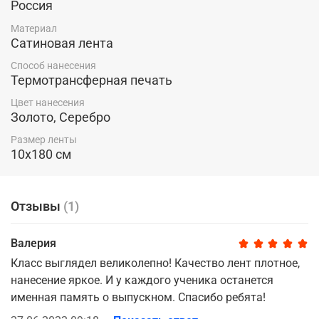
Цвет нанесения:
золото и серебро.
Россия
При заказе от 10 штук действует система скидок!
Материал
Сатиновая лента
ВАЖНО:
название школы, класса и список имен можете указать в
Способ нанесения
комментарии к заказу. Надпись "классный руководитель" или
Термотрансферная печать
"первая учительница" так же указываете возле необходимого
имени.
Цвет нанесения
Золото, Серебро
Возможно изготовление лент с логотипом Вашего учебного
заведения или другим макетом, которого нет у нас. В данном
Размер ленты
случае стоимость заказа увеличивается на 300 рублей.
10х180 см
Отзывы
(1)
Валерия
Класс выглядел великолепно! Качество лент плотное,
нанесение яркое. И у каждого ученика останется
именная память о выпускном. Спасибо ребята!