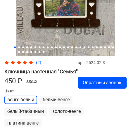
арт.
2524.02.3
(2)
Ключница настенная "Семья"
450 ₽
550 ₽
Обратный звонок
Цвет
венге-белый
белый-венге
белый-табачный
золото-венге
платина-венге