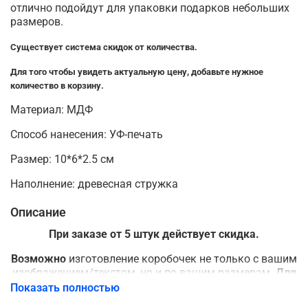
отлично подойдут для упаковки подарков небольших
размеров.
Существует система скидок от количества.
Для того чтобы увидеть актуальную цену, добавьте нужное
количество в корзину.
Материал: МДФ
Способ нанесения: УФ-печать
Размер: 10*6*2.5 см
Наполнение: древесная стружка
Описание
При заказе от 5 штук действует скидка.
Возможно
изготовление коробочек не только с вашим
изображением/текстом, но и по вашим размерам.
Для
просчета индивидуального заказа - пишите нашему
Показать полностью
менеджеру
.