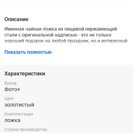
Описание
Именная чайная ложка из пищевой нержавеющей
стали с оригинальной надписью - это не только
хороший подарок на любой праздник, но и интересный
вариант столовых приборов для дома. Черпак у ложки
Показать полностью
идёт золотистого цвета, а сама ручка стального цвета.
Надпись с рисунком выполнены с помощью лазерной
гравировки, поэтому надпись будет радовать вас
долгое время. Ложка с оригинальной надписью
Характеристики
порадует не только ребенка, но и взрослого. Ложка
упакована в прозрачный пакет с клеевым слоем.
Бренд
Фото+
Цвет
золотистый
Комплектация
ложка
Страна производства