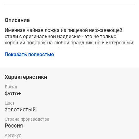
Описание
Именная чайная ложка из пищевой нержавеющей
стали с оригинальной надписью - это не только
хороший подарок на любой праздник, но и интересный
вариант столовых приборов для дома. Черпак у ложки
Показать полностью
идёт золотистого цвета, а сама ручка стального цвета.
Надпись с рисунком выполнены с помощью лазерной
гравировки, поэтому надпись будет радовать вас
долгое время. Ложка с оригинальной надписью
Характеристики
порадует не только ребенка, но и взрослого. Ложка
упакована в прозрачный пакет с клеевым слоем.
Бренд
Фото+
Цвет
золотистый
Страна производства
Россия
Артикул