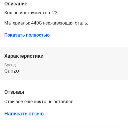
Описание
Кол-во инструментов: 22
Материалы: 440C нержавеющая сталь,
Вес: 210г
Показать полностью
Размер в сложенном сост.: длина: 10.5см, ширина: 5см,
Толщина: 1.8см
Характеристики
Бренд
Ganzo
Описание Ganzo G105:
Отзывы
Удобный полноразмерный мультитул G105 от
Отзывов еще никто не оставлял
компании Ganzo. Большой набор инструментов
позволяет использовать модель G105 для
Написать отзыв
полноценного ремонта разнообразной техники. В
комплект мультитула G105 входят следующие
инструменты: подпружиненные плоскогубцы с