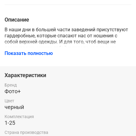
Описание
В наши дни в большей части заведений присутствуют
гардеробные, которые спасают нас от ношения с
собой верхней одежды. И для того, чтоб вещи не
перепутались между собой и попали не в те руки -
Показать полностью
предлагаем вам гардеробные номерки из прочного
пластика с прорезными цифрами. Номерки для
гардероба изготавливаются из экструзионного
акрилового стекла, толщиной 3 мм. Цифры
Характеристики
прорезаются насквозь с помощью лазерной резки, а
значит цифры не сотрутся и номерки прослужат Вам
Бренд
долгое время. Шрифт для прорезки выбран таким
Фото+
образом, чтобы уменьшить хрупкость вырезанных
Цвет
цифр. Данный вид бирки подходит для гардеробов в
черный
любых заведениях. Размер бирки 40*60*3 мм; диаметр
отверстия 20 мм; форма прямоугольная скругленная.
Комплектация
Материал: акрил
1-25
Страна производства