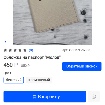
арт.
ОбПасБеж-08
(0)
Обложка на паспорт "Молод"
450 ₽
850 ₽
Обратный звонок
Цвет
бежевый
коричневый
В корзину