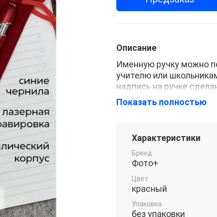
Описание
Именную ручку можно по
учителю или школьника
надпись на ручке сдела
сотрётся при регулярн
Показать полностью
метализированному отте
так и женщине. Пишущи
чехол, поэтому у вас на
Характеристики
укомплектована синей п
линии письма стержня - 
Бренд
Фото+
Цвет
красный
Упаковка
без упаковки