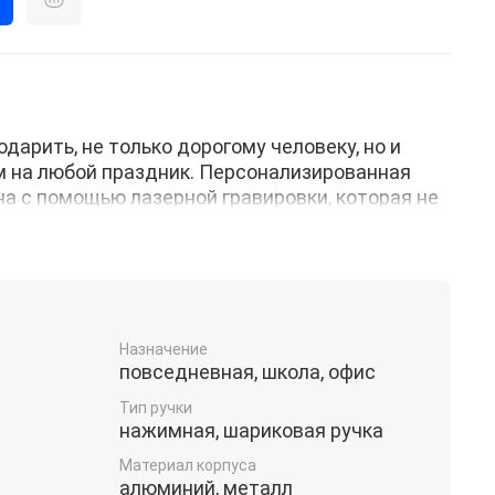
дарить, не только дорогому человеку, но и
м на любой праздник. Персонализированная
на с помощью лазерной гравировки, которая не
ом ежедневном использовании. Благодаря
нку вы сможете подарить ручку, как мужчине,
й инструмент с именем упакован в бархатный
 руках уже будет готовый подарок. Ручка
астой, которая меняется без проблем. Толщина
0,7мм.
Назначение
повседневная, школа, офис
Тип ручки
нажимная, шариковая ручка
Материал корпуса
алюминий, металл