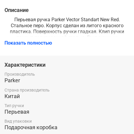
Описание
Перьевая ручка Parker Vector Standart New Red.
Стальное перо. Корпус сделан из литого красного
пластика. Поверхность ручки гладкая. Клип ручки
покрыт полированной сталью. Грип ручки из
Показать полностью
нержавеющей стали. В качестве расходных
материалов можно использовать конвертер с
чернилами либо сменный картридж.
Ручка упакована в фирменную подарочную упаковку.
Характеристики
В комплекте имеется запасной картридж.
Parker - этот культовый бренд отличается неугасаемым
Производитель
стремлением к совершенству. Уже на протяжении
Parker
столетия он имеет прекрасную репутацию и
Страна производитель
ассоциируется с канц. изделиями только высокого
Китай
качества, подчёркивая тем самым верность
традициям, элегантность, надёжность, желание и
Тип ручки
стиль привносить новое в свои образцы.
Перьевая
Вид упаковки
Подарочная коробка