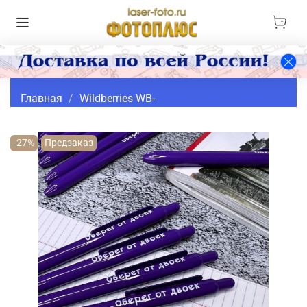
Главная
Wildberries WB-
-27%
Предзаказ