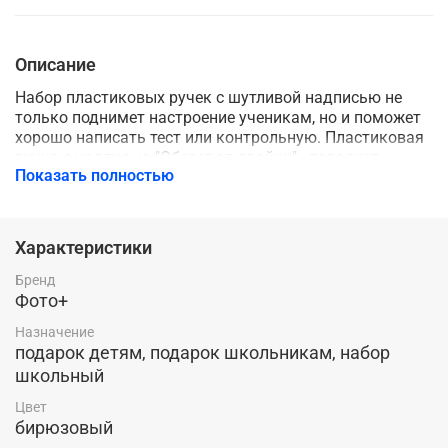
Описание
Набор пластиковых ручек с шутливой надписью не
только поднимет настроение ученикам, но и поможет
хорошо написать тест или контрольную. Пластиковая
ручка с надписью "Оберег от двойки" - порадует
Показать полностью
учеников своим веселым текстом. Инструкция по
пользованию данных авторучек: для того чтобы
можно было пользоваться ручкой по назначению
надо нажать на кнопку сверху, а чтобы паста
Характеристики
спряталась в корпус ручки обратно - нажать на клип
сбоку) Набор ручек будет отличным подарком для
Бренд
школьников на 23 февраля, 8 марта или 1 сентября)
Фото+
Комплект состоит из 15 ручек одного цвета с
Назначение
одинаковой надписью. ВНИМАНИЕ! Корпус ручки не
подарок детям, подарок школьникам, набор
разборной, паста не меняется!
школьный
Цвет
бирюзовый