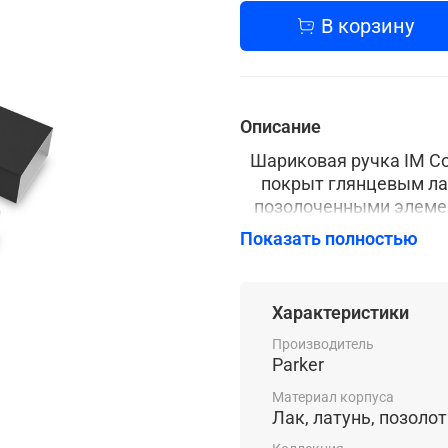
В корзину
Описание
Шариковая ручка IM Co
покрыт глянцевым лак
позолоченными элемен
черного пластика. Выг
Показать полностью
Ручка упак
Характеристики
Parker - этот культовы
Производитель
совершенству. Уже н
Parker
репутацию и ассоци
Материал корпуса
качества, подчёркивая
Лак, латунь, позоло
надёжность, желание