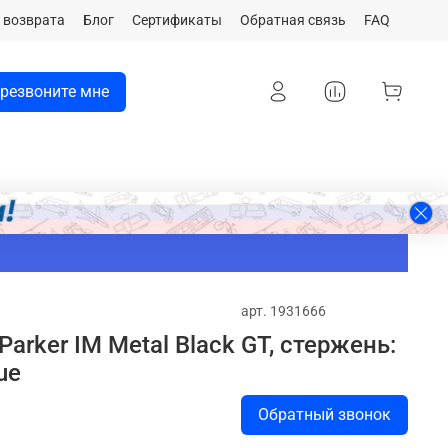
 возврата
Блог
Сертификаты
Обратная связь
FAQ
резвоните мне
арт.
1931666
arker IM Metal Black GT, стержень:
ue
Обратный звонок