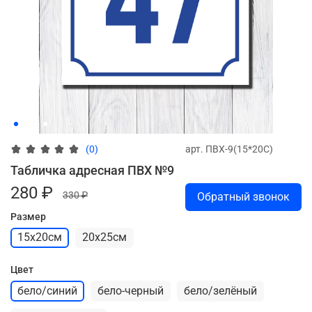
арт.
ПВХ-9(15*20С)
(0)
Табличка адресная ПВХ №9
280 ₽
330 ₽
Обратный звонок
Размер
15х20см
20х25см
Цвет
бело/синий
бело-черный
бело/зелёный