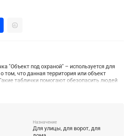
а "Объект под охраной" – используется для
 том, что данная территория или объект
 Такие таблички помогают обезопасить людей
/злоумышленников, а так же предупредить о
находится охранный пункт, в случае какого-либо
ть производится напрямую на саму поверхность
-печати. Данный способ печати обладает
 к УФ излучению, благодаря чему табличка
Назначение
Для улицы, для ворот, для
ительные цвета долгое время. Благодаря
дома