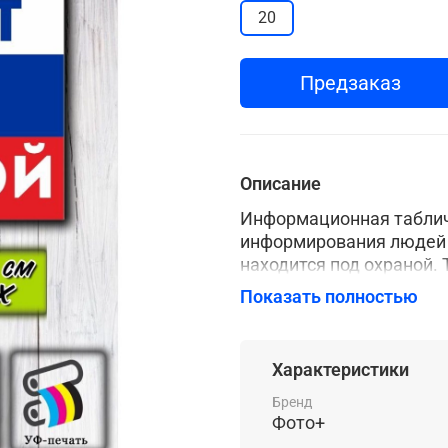
20
Предзаказ
Описание
Информационная табличк
информирования людей о
находится под охраной.
от непрошеных "гостей"
Показать полностью
том, что на территории 
происшествия. Табличка изготавливается из ПВХ пластика толщиной 2
мм, белого цвета. Печа
Характеристики
таблички с помощью УФ
повышенной стойкостью
Бренд
Фото+
сохраняет яркие, выраз