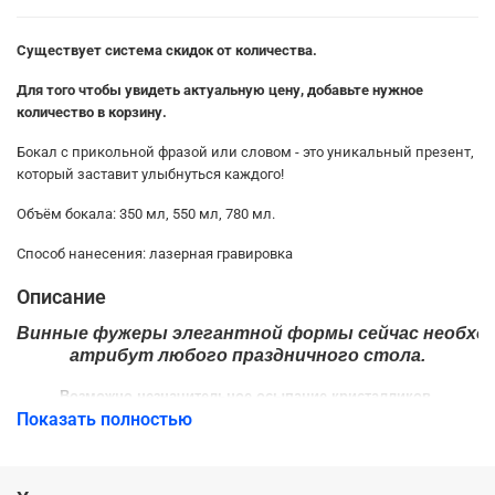
Существует система скидок от количества.
Для того чтобы увидеть актуальную цену, добавьте нужное
количество в корзину.
Бокал с прикольной фразой или словом - это уникальный презент,
который заставит улыбнуться каждого!
Объём бокала: 350 мл, 550 мл, 780 мл.
Способ нанесения: лазерная гравировка
Описание
Винные
фужеры
элегантной
формы
сейчас
необхо
атрибут
любого
праздничного
стола
.
Возможно
незначительное
осыпание
кристалликов
,
Показать полностью
что
не
является
браком
! Рекомендуется перед первым
использованием тщательно промыть и протереть бокал.