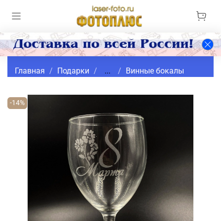
Главная
Подарки
...
Винные бокалы
-14%