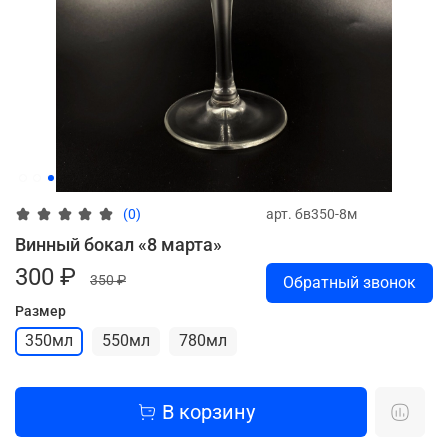
арт.
бв350-8м
(0)
Винный бокал «8 марта»
300 ₽
350 ₽
Обратный звонок
Размер
350мл
550мл
780мл
В корзину