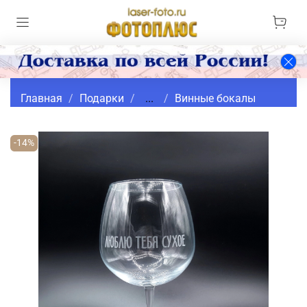
Главная
Подарки
...
Винные бокалы
-14%