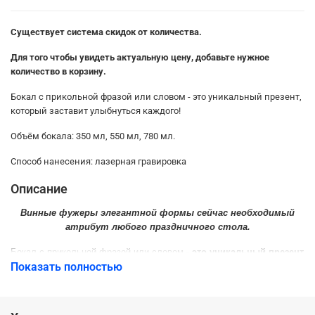
Существует система скидок от количества.
Для того чтобы увидеть актуальную цену, добавьте нужное
количество в корзину.
Бокал с прикольной фразой или словом - это уникальный презент,
который заставит улыбнуться каждого!
Объём бокала: 350 мл, 550 мл, 780 мл.
Способ нанесения: лазерная гравировка
Описание
Винные
фужеры
элегантной
формы
сейчас
необходимый
атрибут
любого
праздничного
стола
.
Бокал
с
прикольной
фразой
или
словом
-
это
уникальный
презент
,
к
Показать полностью
Самое
главное
:
забудьте
о
том
,
что
текст
сотрётся
.
Нанесение
с
пом
надпись
долговечной
.