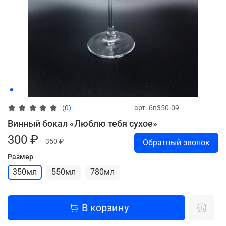
арт.
бв350-09
(0)
Винный бокал «Люблю тебя сухое»
300 ₽
350 ₽
Обратный звонок
Размер
350мл
550мл
780мл
В корзину