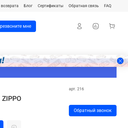
 возврата
Блог
Сертификаты
Обратная связь
FAQ
резвоните мне
арт.
216
c ZIPPO
Обратный звонок