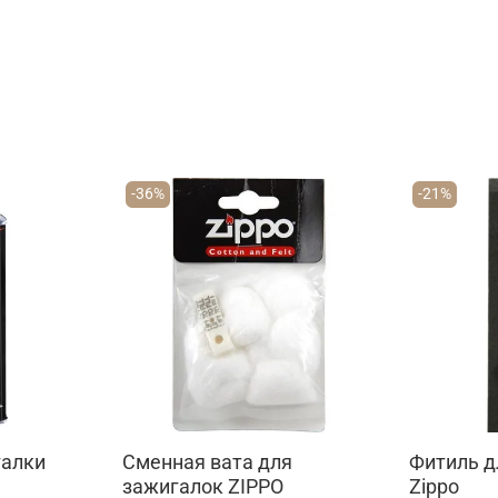
-36%
-21%
галки
Сменная вата для
Фитиль д
зажигалок ZIPPO
Zippo