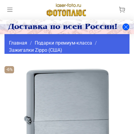
Главная
Подарки премиум-класса
Зажигалки Zippo (США)
-6%