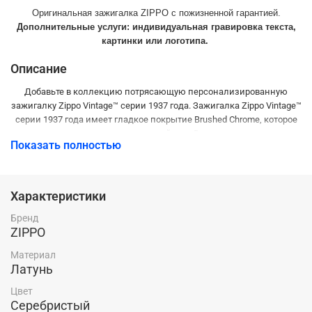
Оригинальная зажигалка ZIPPO с пожизненной гарантией.
Дополнительные услуги: индивидуальная гравировка текста,
картинки или логотипа.
Описание
Добавьте в коллекцию потрясающую персонализированную
зажигалку Zippo Vintage™ серии 1937 года. Зажигалка Zippo Vintage™
серии 1937 года имеет гладкое покрытие Brushed Chrome, которое
придает зажигалке элегантный вид. Вы можете нанести
Показать полностью
инициалы, имена, даты или пожелания для того, чтобы подарок
оставил добрую память. Классическая зажигалка Zippo Brushed
Chrome идеальна в качестве подарка. На зажигалку
распространяется пожизненная гарантия. Для эффективного
Характеристики
функционирования зажигалки мы рекомендуем использовать
оригинальное высококачественное топливо Zippo.
Бренд
ZIPPO
Материал
Латунь
Цвет
Серебристый