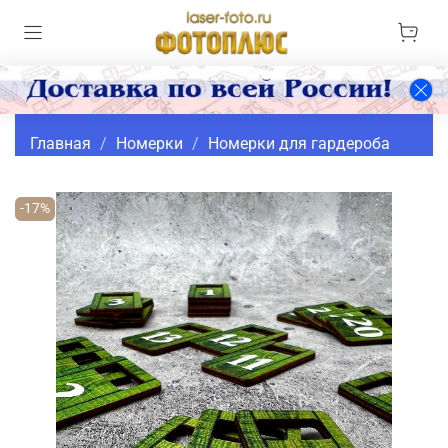
Главная
Номерки
Номерки для гардероба
-17%