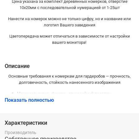
Цена указана за комплект деревянных номерков, отверстие
10х20мм с последовательной нумерацией от 1-25шт
Нанести на номерок можно не только цифру, но и название или
логотип Вашего заведения
Цветопередача может отличаться в зависимости от настройки
вашего монитора!
Описание
Основные требования к номеркам для гардеробов — прочность,
долговечность, стойкость нанесенного изображения
Материал: акрил, фанера, двухслойный пластик;
Показать полностью
Стандартные размеры гардеробных номерков: 30*50, 40*60,
40*56мм;
Способ нанесения: лазерная гравировка или полноцветная
УФ-печать;
Характеристики
Толщина материала: 3мм, 4мм, 6мм;
Производитель
Собственное производство