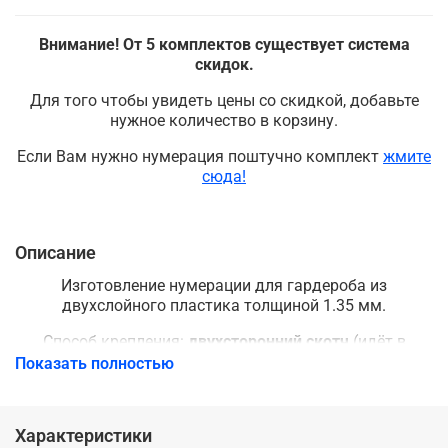
Внимание! От 5 комплектов существует система
скидок.
Для того чтобы увидеть цены со скидкой, добавьте
нужное количество в корзину.
Если Вам нужно нумерация поштучно комплект
жмите
сюда!
Описание
Изготовление нумерации для гардероба из
двухслойного пластика толщиной 1.35 мм.
Способ крепления:
двухсторонний скотч
(идёт в
комплекте).
Показать полностью
Нумерация для шкафчиков, вешалок используется в
театрах, музеях, кафе, барах или ресторанах,
Характеристики
спорткомплексах или фитнес центрах, магазинах и