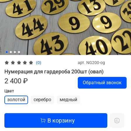
арт.
NG200-og
(0)
Нумерация для гардероба 200шт (овал)
2 400 ₽
Обратный звонок
Цвет
золотой
серебро
медный
В корзину