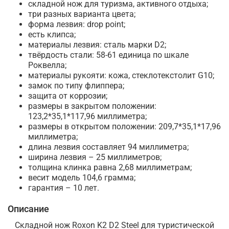
складной нож для туризма, активного отдыха;
три разных варианта цвета;
форма лезвия: drop point;
есть клипса;
материалы лезвия: сталь марки D2;
твёрдость стали: 58-61 единица по шкале
Роквелла;
материалы рукояти: кожа, стеклотекстолит G10;
замок по типу флиппера;
защита от коррозии;
размеры в закрытом положении:
123,2*35,1*117,96 миллиметра;
размеры в открытом положении: 209,7*35,1*17,96
миллиметра;
длина лезвия составляет 94 миллиметра;
ширина лезвия – 25 миллиметров;
толщина клинка равна 2,68 миллиметрам;
весит модель 104,6 грамма;
гарантия – 10 лет.
Описание
Складной нож Roxon K2 D2 Steel для туристической