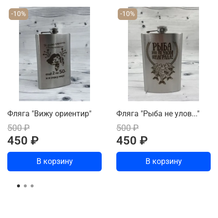
-10%
-10%
Фляга "Вижу ориентир"
Фляга "Рыба не улов..."
500 ₽
500 ₽
450 ₽
450 ₽
В корзину
В корзину