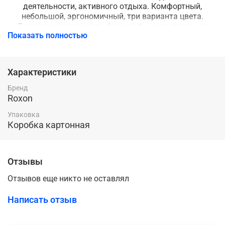
деятельности, активного отдыха. Комфортный,
небольшой, эргономичный, три варианта цвета.
Лезвие разновидности drop point – универсальная
Показать полностью
форма. Действенно выполняет самые разные
операции на практике. Легкое и безопасное
управление. В составе ножа – высокопрочные
материалы. Габариты: в открытом виде –
Характеристики
209,7*35,1*17,96 миллиметра. Вес составляет 104,6
грамма.
Бренд
Roxon
Упаковка
Коробка картонная
Отзывы
Отзывов еще никто не оставлял
Написать отзыв