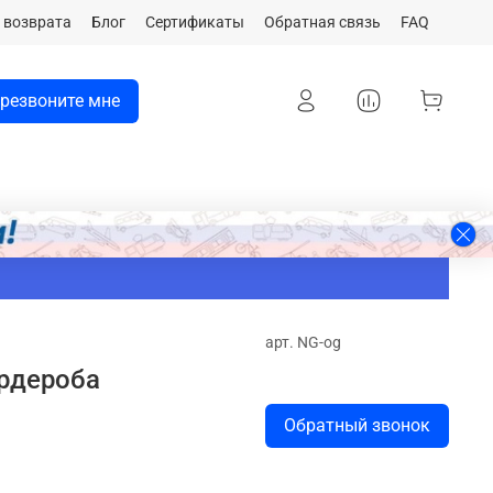
 возврата
Блог
Сертификаты
Обратная связь
FAQ
резвоните мне
арт.
NG-og
рдероба
Обратный звонок