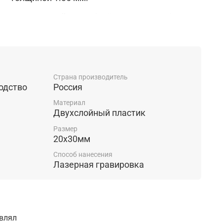
:
двухсторонний скотч
(идёт в комплекте).
ов, вешалок используется в театрах, музеях,
оранах, спорткомплексах или фитнес центрах,
мерах хранения, и еще множество мест
Страна производитель
одство
Россия
Материал
Двухслойный пластик
Размер
20х30мм
Способ нанесения
Лазерная гравировка
авлял