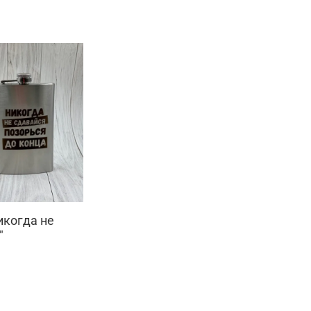
икогда не
"