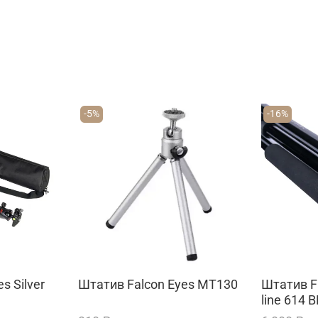
-5%
-16%
s Silver
Штатив Falcon Eyes MT130
Штатив Fa
line 614 