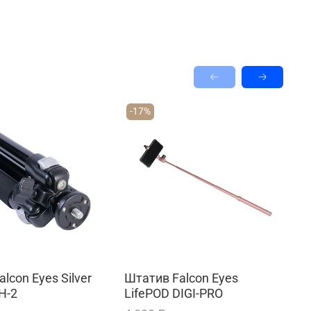
-17%
lcon Eyes Silver
Штатив Falcon Eyes
Ш
BH-2
LifePOD DIGI-PRO
L