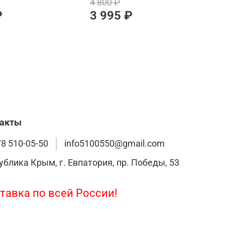
4 800 ₽
1
₽
3 995 ₽
такты
78 510-05-50
info5100550@gmail.com
ублика Крым, г. Евпатория, пр. Победы, 53
тавка по всей России!