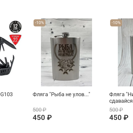
-10%
-10%
 G103
Фляга "Рыба не улов..."
Фляга "Н
сдавайся
500 ₽
500 ₽
450 ₽
450 ₽